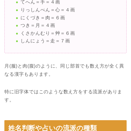
てへん＝手＝４画
りっしんべん＝心＝４画
にくづき＝肉＝６画
つき＝月＝４画
くさかんむり＝艸＝６画
しんにょう＝走＝７画
月(服)と肉(腹)のように、同じ部首でも数え方が全く異
なる漢字もあります。
特に旧字体ではこのような数え方をする流派がありま
す。
姓名判断や占いの流派の種類