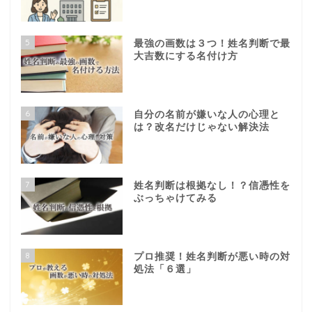
5
最強の画数は３つ！姓名判断で最
大吉数にする名付け方
6
自分の名前が嫌いな人の心理と
は？改名だけじゃない解決法
7
姓名判断は根拠なし！？信憑性を
ぶっちゃけてみる
8
プロ推奨！姓名判断が悪い時の対
処法「６選」