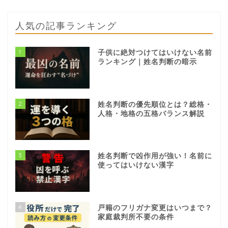
人気の記事ランキング
1
子供に絶対つけてはいけない名前
ランキング｜姓名判断の暗示
2
姓名判断の優先順位とは？総格・
人格・地格の五格バランス解説
3
姓名判断で凶作用が強い！名前に
使ってはいけない漢字
4
戸籍のフリガナ変更はいつまで？
家庭裁判所不要の条件