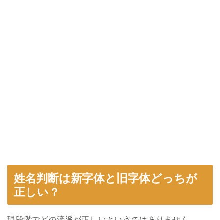
姓名判断は新字体と旧字体どっちが
正しい？
現段階でどの流派が正しいというのはありません。