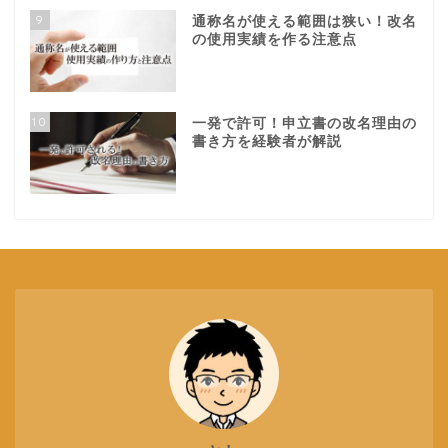
9
通称名が使える範囲は狭い！改名
の使用実績を作る注意点
10
一発で許可！申立書の改名理由の
書き方を経験者が解説