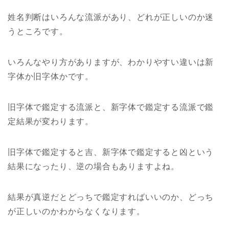
姓名判断はいろんな流派があり、どれが正しいのか迷
うところです。
いろんなやり方がありますが、わかりやすい違いは新
字体か旧字体かです。
旧字体で鑑定する流派と、新字体で鑑定する流派で鑑
定結果が変わります。
旧字体で鑑定すると吉、新字体で鑑定すると凶という
結果になったり、逆の場合もありますよね。
結果が真逆だとどっちで鑑定すればいいのか、どっち
が正しいのかわからなくなります。