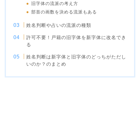
旧字体の流派の考え方
部首の画数を決める流派もある
姓名判断や占いの流派の種類
許可不要！戸籍の旧字体を新字体に改名でき
る
姓名判断は新字体と旧字体のどっちがただし
いのか？のまとめ