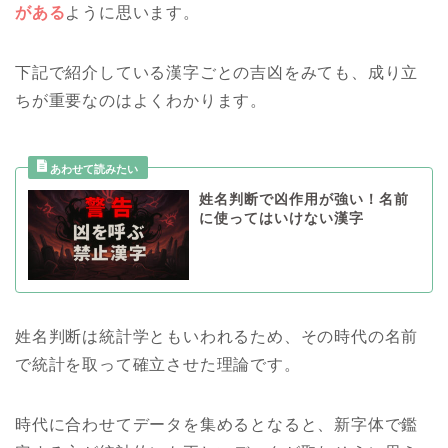
がある
ように思います。
下記で紹介している漢字ごとの吉凶をみても、成り立
ちが重要なのはよくわかります。
姓名判断で凶作用が強い！名前
に使ってはいけない漢字
姓名判断は統計学ともいわれるため、その時代の名前
で統計を取って確立させた理論です。
時代に合わせてデータを集めるとなると、新字体で鑑