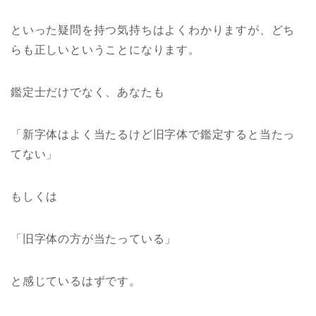
といった疑問を持つ気持ちはよくわかりますが、どち
らも正しいということになります。
鑑定士だけでなく、あなたも
「新字体はよく当たるけど旧字体で鑑定すると当たっ
てない」
もしくは
「旧字体の方が当たっている」
と感じているはずです。