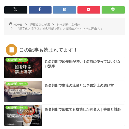
HOME
戸籍改名の効果
姓名判断・名付け
「新字体と旧字体」姓名判断で正しい流派はどっち？その理由も！
この記事も読まれてます！
姓名判断・名付け
姓名判断で凶作用が強い！名前に使ってはいけな
い漢字
姓名判断・名付け
姓名判断で主流の流派とは？鑑定士の選び方
姓名判断・名付け
姓名判断で凶数でも成功した有名人｜特徴と対処