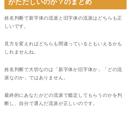
がただしいのか？のまとめ
姓名判断で新字体の流派と旧字体の流派はどちらも正
しいです。
見方を変えればどちらも間違っているともいえるかも
しれませんね。
姓名判断で大切なのは「新字体か旧字体か」「どの流
派なのか」ではありません。
最終的にあなたがどの流派で鑑定してもらうのかを判
断し、自分で選んだ流派が正しいのです。