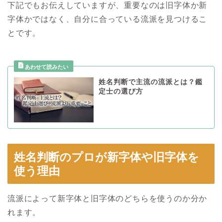
下記でもお伝えしていますが、重要なのは旧字体か新
字体かではなく、自分に合っている流派を見つけるこ
とです。
姓名判断で主流の流派とは？鑑
定士の選び方
姓名判断のプロが新字体や旧字体を
使う理由
流派によって新字体と旧字体のどちらを使うのか分か
れます。