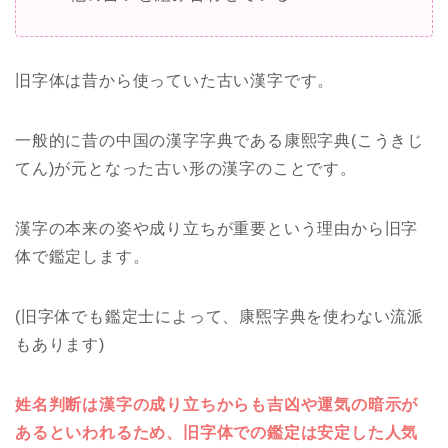
旧字体は昔から使っていた古い漢字です。
一般的に昔の中国の漢字字典である康熙字典(こうきじ
てん)が元となった古い形の漢字のことです。
漢字の本来の姿や成り立ちが重要という理由から旧字
体で鑑定します。
(旧字体でも鑑定士によって、康煕字典を使わない流派
もあります)
姓名判断は漢字の成り立ちからも吉凶や運気の暗示が
あるといわれるため、旧字体での鑑定は安定した人気