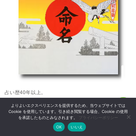
ホーム
戸籍改名
戸籍改名の効果
戸籍改姓
占い歴40年以上。
よりよいエクスペリエンスを提供するため、当ウェブサイトでは
赤ちゃんの命名や改名相談を中心に活動している姓名
MENU
Cookie を使用しています。引き続き閲覧する場合、Cookie の使用
を承諾したものとみなされます。
プライバシーポリシー
判断の先生です。
OK
いいえ
ホーム
お問い合わせ
改名方法
改名効果