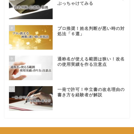
ぶっちゃけてみる
8
プロ推奨！姓名判断が悪い時の対
処法「６選」
9
通称名が使える範囲は狭い！改名
の使用実績を作る注意点
10
一発で許可！申立書の改名理由の
書き方を経験者が解説