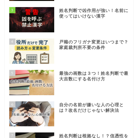
3
姓名判断で凶作用が強い！名前に
使ってはいけない漢字
4
戸籍のフリガナ変更はいつまで？
家庭裁判所不要の条件
5
最強の画数は３つ！姓名判断で最
大吉数にする名付け方
6
自分の名前が嫌いな人の心理と
は？改名だけじゃない解決法
7
姓名判断は根拠なし！？信憑性を