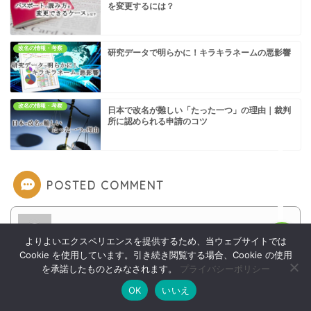
を変更するには？
改名の情報・考察
研究データで明らかに！キラキラネームの悪影響
ホーム
戸籍改名
改名の情報・考察
日本で改名が難しい「たった一つ」の理由｜裁判
所に認められる申請のコツ
戸籍改名の効果
戸籍改姓
POSTED COMMENT
よりよいエクスペリエンスを提供するため、当ウェブサイトでは
通りすがり
より:
MENU
Cookie を使用しています。引き続き閲覧する場合、Cookie の使用
2023年6月3日
を承諾したものとみなされます。
プライバシーポリシー
読めない名前を親につけられた還暦近いシステムエンジニ
OK
いいえ
アです。
ホーム
お問い合わせ
改名方法
改名効果
システム的には、漢字名とカナ名は一致している必要は全