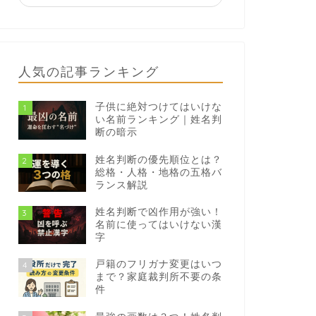
人気の記事ランキング
子供に絶対つけてはいけな
1
い名前ランキング｜姓名判
断の暗示
姓名判断の優先順位とは？
2
総格・人格・地格の五格バ
ランス解説
姓名判断で凶作用が強い！
3
名前に使ってはいけない漢
字
戸籍のフリガナ変更はいつ
4
まで？家庭裁判所不要の条
件