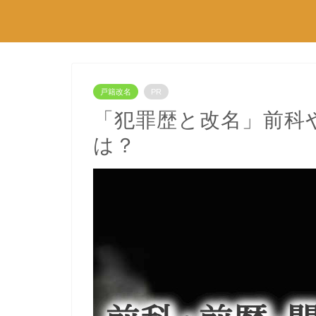
戸籍改名
PR
「犯罪歴と改名」前科
は？