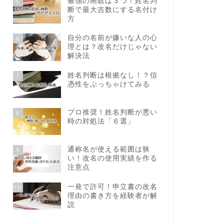
最強の画数は３つ！姓名判
5
断で最大吉数にする名付け
方
自分の名前が嫌いな人の心
6
理とは？改名だけじゃない
解決法
姓名判断は根拠なし！？信
7
憑性をぶっちゃけてみる
プロ推奨！姓名判断が悪い
8
時の対処法「６選」
通称名が使える範囲は狭
9
い！改名の使用実績を作る
注意点
一発で許可！申立書の改名
10
理由の書き方を経験者が解
説