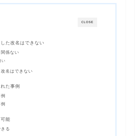
CLOSE
由した改名はできない
と関係ない
違い
に改名はできない
された事例
事例
事例
も可能
できる