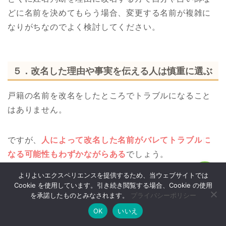
どに名前を決めてもらう場合、変更する名前が複雑に
なりがちなのでよく検討してください。
ホーム
戸籍改名
５．改名した理由や事実を伝える人は慎重に選ぶ
戸籍の名前を改名をしたところでトラブルになること
戸籍改名の効果
はありません。
戸籍改姓
ですが、
人によって改名した名前がバレてトラブルに
なる可能性もわずかながらある
でしょう。
よりよいエクスペリエンスを提供するため、当ウェブサイトでは
MENU
中にはイジメやストーカーなど、名前を変えることで
Cookie を使用しています。引き続き閲覧する場合、Cookie の使用
を承諾したものとみなされます。
プライバシーポリシー
関係を断ちたい人がいる方もいますよね。
OK
いいえ
ホーム
お問い合わせ
改名方法
改名効果