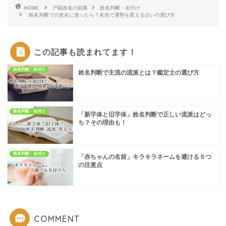
HOME
戸籍改名の効果
姓名判断・名付け
姓名判断での改名に迷ったら？名前で運勢を変える占いの選び方
この記事も読まれてます！
姓名判断・名付け
姓名判断で主流の流派とは？鑑定士の選び方
姓名判断・名付け
「新字体と旧字体」姓名判断で正しい流派はどっ
ち？その理由も！
姓名判断・名付け
「赤ちゃんの名前」キラキラネームを避ける５つ
の注意点
COMMENT