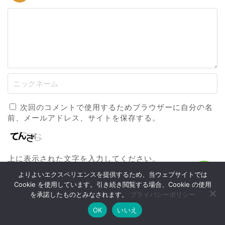
ホーム
戸籍改名
戸籍改名の効果
次回のコメントで使用するためブラウザーに自分の名
前、メールアドレス、サイトを保存する。
戸籍改姓
上に表示された文字を入力してください。
よりよいエクスペリエンスを提供するため、当ウェブサイトでは
MENU
Cookie を使用しています。引き続き閲覧する場合、Cookie の使用
新しいコメントをメールで通知
を承諾したものとみなされます。
プライバシーポリシー
新しい投稿をメールで受け取る
OK
いいえ
ホーム
お問い合わせ
改名方法
改名効果