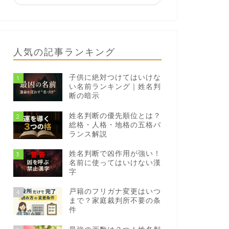
人気の記事ランキング
子供に絶対つけてはいけな
1
い名前ランキング｜姓名判
断の暗示
姓名判断の優先順位とは？
2
総格・人格・地格の五格バ
ランス解説
姓名判断で凶作用が強い！
3
名前に使ってはいけない漢
字
戸籍のフリガナ変更はいつ
4
まで？家庭裁判所不要の条
件