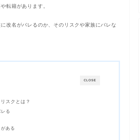
籍や転籍があります。
族に改名がバレるのか、そのリスクや家族にバレな
CLOSE
るリスクとは？
バレる
クがある
ド