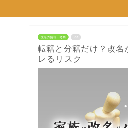
改名の情報・考察
PR
転籍と分籍だけ？改名
レるリスク