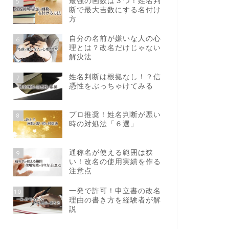
最強の画数は３つ！姓名判
5
断で最大吉数にする名付け
方
自分の名前が嫌いな人の心
6
理とは？改名だけじゃない
解決法
姓名判断は根拠なし！？信
7
憑性をぶっちゃけてみる
プロ推奨！姓名判断が悪い
8
時の対処法「６選」
通称名が使える範囲は狭
9
い！改名の使用実績を作る
注意点
一発で許可！申立書の改名
10
理由の書き方を経験者が解
説