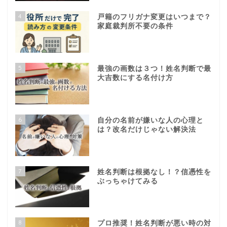
4
戸籍のフリガナ変更はいつまで？
家庭裁判所不要の条件
5
最強の画数は３つ！姓名判断で最
大吉数にする名付け方
6
自分の名前が嫌いな人の心理と
は？改名だけじゃない解決法
7
姓名判断は根拠なし！？信憑性を
ぶっちゃけてみる
8
プロ推奨！姓名判断が悪い時の対