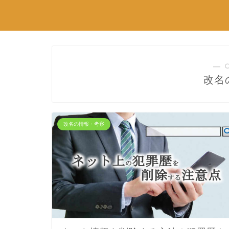
― 
改名
改名の情報・考察