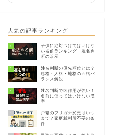
人気の記事ランキング
子供に絶対つけてはいけな
1
い名前ランキング｜姓名判
断の暗示
姓名判断の優先順位とは？
2
総格・人格・地格の五格バ
ランス解説
姓名判断で凶作用が強い！
3
名前に使ってはいけない漢
字
戸籍のフリガナ変更はいつ
4
まで？家庭裁判所不要の条
件