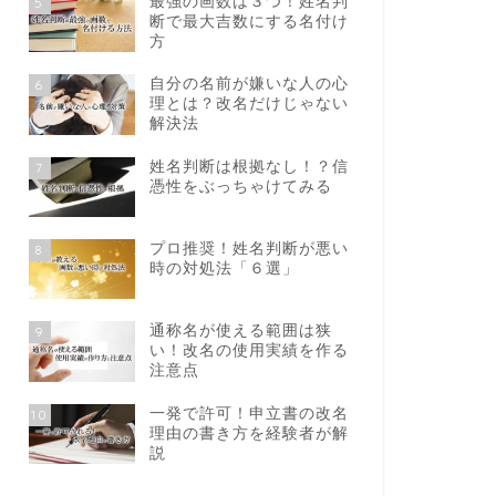
最強の画数は３つ！姓名判
5
断で最大吉数にする名付け
方
自分の名前が嫌いな人の心
6
理とは？改名だけじゃない
解決法
姓名判断は根拠なし！？信
7
憑性をぶっちゃけてみる
プロ推奨！姓名判断が悪い
8
時の対処法「６選」
通称名が使える範囲は狭
9
い！改名の使用実績を作る
注意点
一発で許可！申立書の改名
10
理由の書き方を経験者が解
説